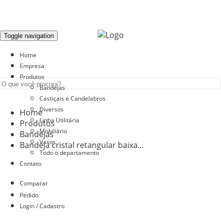
Toggle navigation
Home
Empresa
Produtos
Bandejas
Castiçais e Candelabros
Diversos
Home
Linha Utilitária
Produtos
Mobiliário
Bandejas
Vasos
Bandeja cristal retangular baixa...
Todo o departamento
Contato
Comparar
Pedido
Login / Cadastro