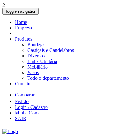
2
Toggle navigation
Home
Empresa
Produtos
Bandejas
Castiçais e Candelabros
Diversos
Linha Utilitária
Mobiliário
Vasos
Todo o departamento
Contato
Comparar
Pedido
Login / Cadastro
Minha Conta
SAIR