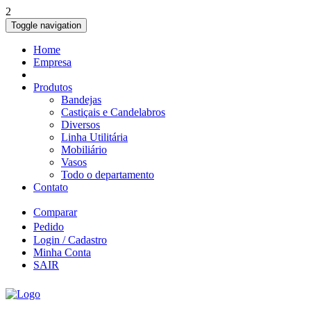
2
Toggle navigation
Home
Empresa
Produtos
Bandejas
Castiçais e Candelabros
Diversos
Linha Utilitária
Mobiliário
Vasos
Todo o departamento
Contato
Comparar
Pedido
Login / Cadastro
Minha Conta
SAIR