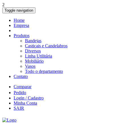
2
Toggle navigation
Home
Empresa
Produtos
Bandejas
Castiçais e Candelabros
Diversos
Linha Utilitária
Mobiliário
Vasos
Todo o departamento
Contato
Comparar
Pedido
Login / Cadastro
Minha Conta
SAIR