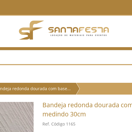
ndeja redonda dourada com base...
Bandeja redonda dourada com 
medindo 30cm
Ref. Código 1165