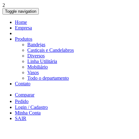
2
Toggle navigation
Home
Empresa
Produtos
Bandejas
Castiçais e Candelabros
Diversos
Linha Utilitária
Mobiliário
Vasos
Todo o departamento
Contato
Comparar
Pedido
Login / Cadastro
Minha Conta
SAIR