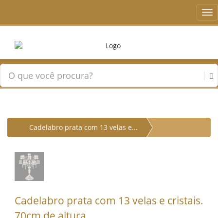
Tog
nav
Cadelabro prata com 13 velas e...
Cadelabro prata com 13 velas e cristais.
70cm de altura