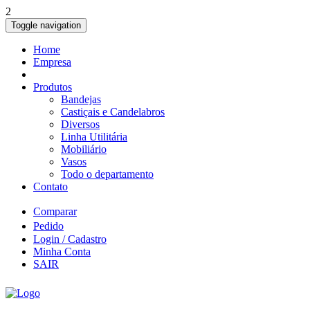
2
Toggle navigation
Home
Empresa
Produtos
Bandejas
Castiçais e Candelabros
Diversos
Linha Utilitária
Mobiliário
Vasos
Todo o departamento
Contato
Comparar
Pedido
Login / Cadastro
Minha Conta
SAIR