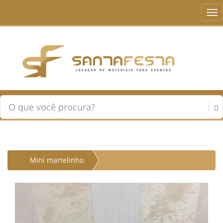
Tog
nav
Mini martelinho