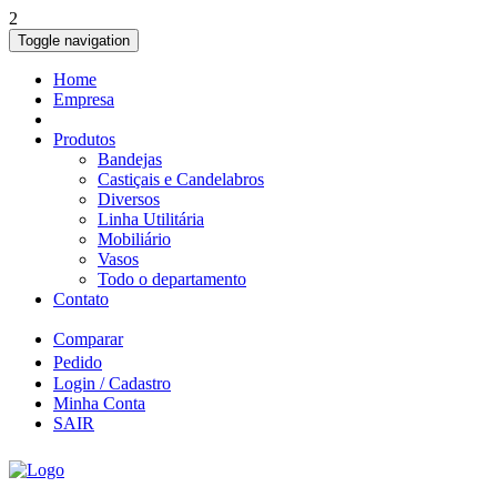
2
Toggle navigation
Home
Empresa
Produtos
Bandejas
Castiçais e Candelabros
Diversos
Linha Utilitária
Mobiliário
Vasos
Todo o departamento
Contato
Comparar
Pedido
Login / Cadastro
Minha Conta
SAIR