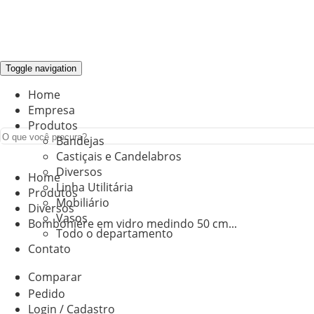
Toggle navigation
Home
Empresa
Produtos
Bandejas
Castiçais e Candelabros
Diversos
Home
Linha Utilitária
Produtos
Mobiliário
Diversos
Vasos
Bomboniere em vidro medindo 50 cm...
Todo o departamento
Contato
Comparar
Pedido
Login / Cadastro