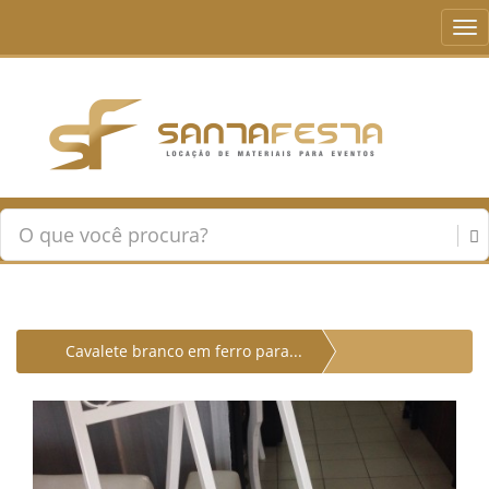
Tog
nav
Cavalete branco em ferro para...