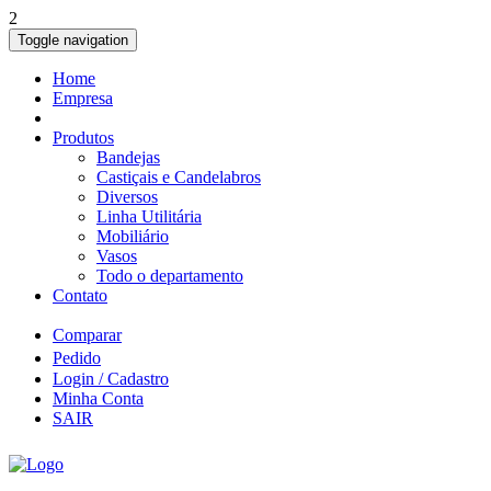
2
Toggle navigation
Home
Empresa
Produtos
Bandejas
Castiçais e Candelabros
Diversos
Linha Utilitária
Mobiliário
Vasos
Todo o departamento
Contato
Comparar
Pedido
Login / Cadastro
Minha Conta
SAIR