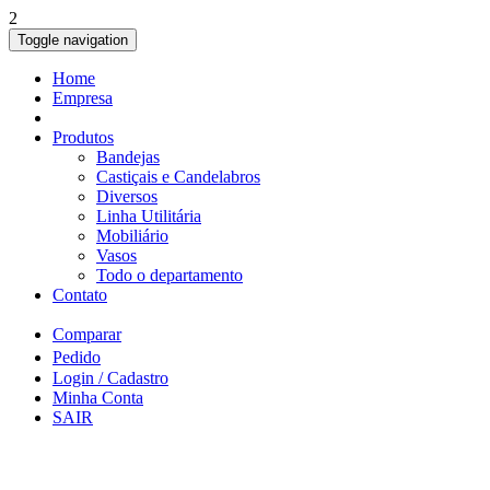
2
Toggle navigation
Home
Empresa
Produtos
Bandejas
Castiçais e Candelabros
Diversos
Linha Utilitária
Mobiliário
Vasos
Todo o departamento
Contato
Comparar
Pedido
Login / Cadastro
Minha Conta
SAIR