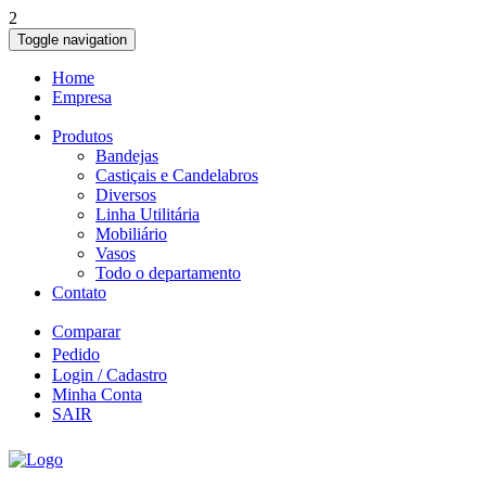
2
Toggle navigation
Home
Empresa
Produtos
Bandejas
Castiçais e Candelabros
Diversos
Linha Utilitária
Mobiliário
Vasos
Todo o departamento
Contato
Comparar
Pedido
Login / Cadastro
Minha Conta
SAIR