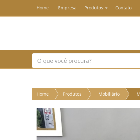
Home
Empresa
Produtos
Contato
Home
Produtos
Mobiliário
M