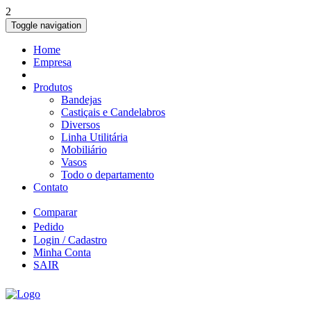
2
Toggle navigation
Home
Empresa
Produtos
Bandejas
Castiçais e Candelabros
Diversos
Linha Utilitária
Mobiliário
Vasos
Todo o departamento
Contato
Comparar
Pedido
Login / Cadastro
Minha Conta
SAIR