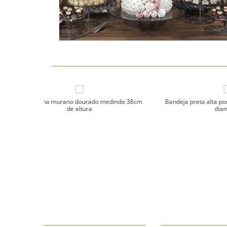
edindo 38cm
Bandeja preta alta porcelana medindo 23cm
Bandej
diametro