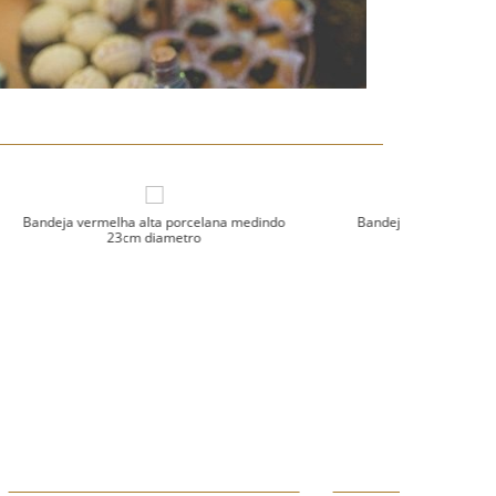
medindo
Bandeja azul marinho G medindo 24cm
Bandeja
diametro