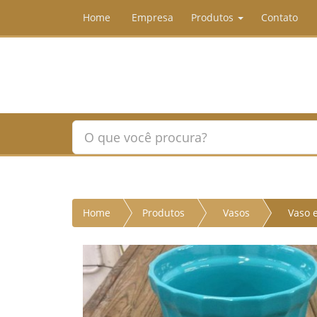
Home
Empresa
Produtos
Contato
Home
Produtos
Vasos
Vaso e